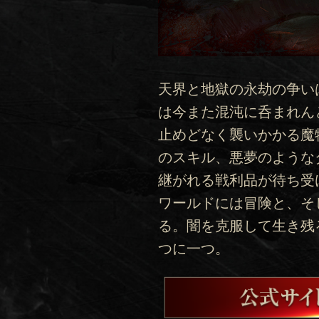
天界と地獄の永劫の争い
は今また混沌に呑まれん
止めどなく襲いかかる魔
のスキル、悪夢のような
継がれる戦利品が待ち受
ワールドには冒険と、そ
る。闇を克服して生き残
つに一つ。